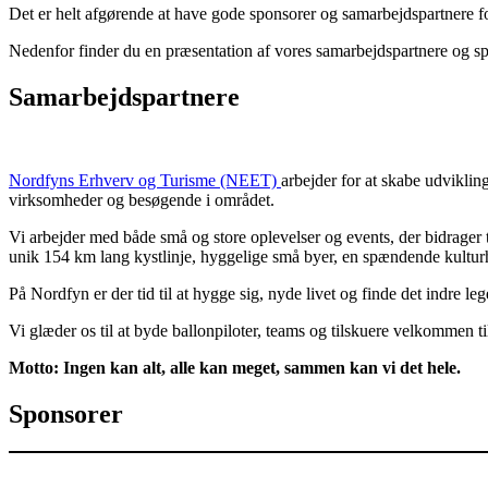
Det er helt afgørende at have gode sponsorer og samarbejdspartnere f
Nedenfor finder du en præsentation af vores samarbejdspartnere og sp
Samarbejdspartnere
Nordfyns Erhverv og Turisme (NEET)
arbejder for at skabe udvikli
virksomheder og besøgende i området.
Vi arbejder med både små og store oplevelser og events, der bidrager t
unik 154 km lang kystlinje, hyggelige små byer, en spændende kulturhi
På Nordfyn er der tid til at hygge sig, nyde livet og finde det indre 
Vi glæder os til at byde ballonpiloter, teams og tilskuere velkommen t
Motto: Ingen kan alt, alle kan meget, sammen kan vi det hele.
Sponsorer