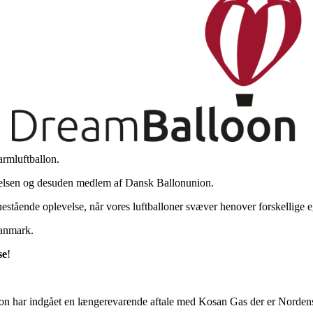
armluftballon.
yrelsen og desuden medlem af Dansk Ballonunion.
nestående oplevelse, når vores luftballoner svæver henover forskellige
Danmark.
se
!
on har indgået en længerevarende aftale med Kosan Gas der er Nordens