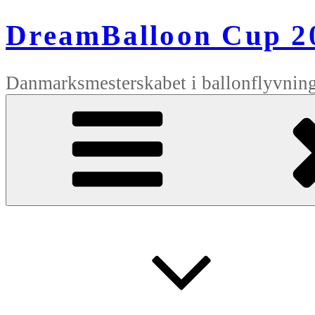
Videre
til
DreamBalloon Cup 2
indhold
Danmarksmesterskabet i ballonflyvnin