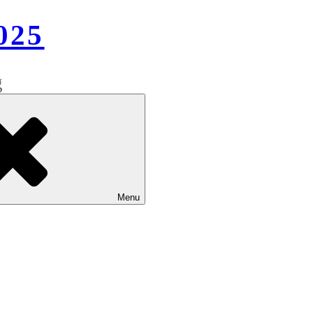
025
g
Menu