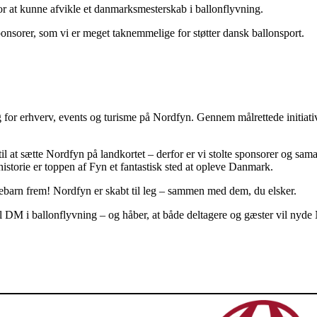
or at kunne afvikle et danmarksmesterskab i ballonflyvning.
onsorer, som vi er meget taknemmelige for støtter dansk ballonsport.
ng for erhverv, events og turisme på Nordfyn. Gennem målrettede initiat
il at sætte Nordfyn på landkortet – derfor er vi stolte sponsorer og sam
storie er toppen af Fyn et fantastisk sted at opleve Danmark.
legebarn frem! Nordfyn er skabt til leg – sammen med dem, du elsker.
il DM i ballonflyvning – og håber, at både deltagere og gæster vil nyde