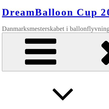
Videre
til
DreamBalloon Cup 2
indhold
Danmarksmesterskabet i ballonflyvnin