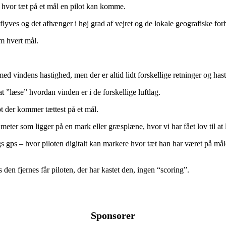
. hvor tæt på et mål en pilot kan komme.
lyves og det afhænger i høj grad af vejret og de lokale geografiske for
m hvert mål.
med vindens hastighed, men der er altid lidt forskellige retninger og hasti
t ”læse” hvordan vinden er i de forskellige luftlag.
lot der kommer tættest på et mål.
 meter som ligger på en mark eller græsplæne, hvor vi har fået lov til at
s gps – hvor piloten digitalt kan markere hvor tæt han har været på mål
s den fjernes får piloten, der har kastet den, ingen “scoring”.
Sponsorer