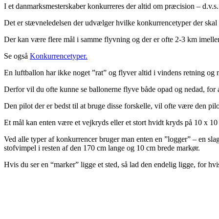
I et danmarksmesterskaber konkurreres der altid om præcision – d.v.s
Det er stævneledelsen der udvælger hvilke konkurrencetyper der skal f
Der kan være flere mål i samme flyvning og der er ofte 2-3 km imelle
Se også
Konkurrencetyper.
En luftballon har ikke noget ”rat” og flyver altid i vindens retning og 
Derfor vil du ofte kunne se ballonerne flyve både opad og nedad, for a
Den pilot der er bedst til at bruge disse forskelle, vil ofte være den pi
Et mål kan enten være et vejkryds eller et stort hvidt kryds på 10 x 10
Ved alle typer af konkurrencer bruger man enten en ”logger” – en slag
stofvimpel i resten af den 170 cm lange og 10 cm brede markør.
Hvis du ser en “marker” ligge et sted, så lad den endelig ligge, for hvi