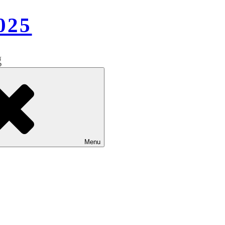
025
g
Menu