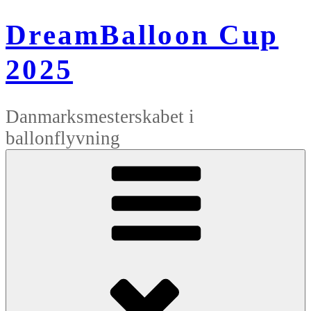
Videre
til
DreamBalloon Cup
indhold
2025
Danmarksmesterskabet i
ballonflyvning