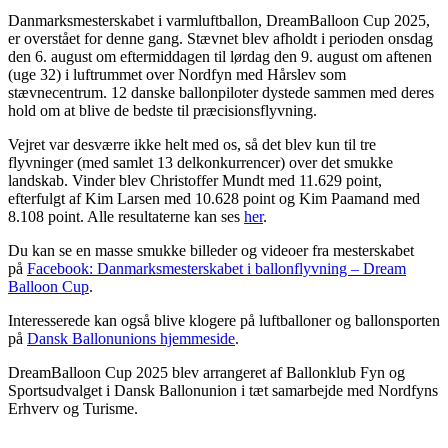
Danmarksmesterskabet i varmluftballon, DreamBalloon Cup 2025,
er overstået for denne gang. Stævnet blev afholdt i perioden onsdag
den 6. august om eftermiddagen til lørdag den 9. august om aftenen
(uge 32) i luftrummet over Nordfyn med Hårslev som
stævnecentrum. 12 danske ballonpiloter dystede sammen med deres
hold om at blive de bedste til præcisionsflyvning.
Vejret var desværre ikke helt med os, så det blev kun til tre
flyvninger (med samlet 13 delkonkurrencer) over det smukke
landskab. Vinder blev Christoffer Mundt med 11.629 point,
efterfulgt af Kim Larsen med 10.628 point og Kim Paamand med
8.108 point. Alle resultaterne kan ses
her
.
Du kan se en masse smukke billeder og videoer fra mesterskabet
på
Facebook: Danmarksmesterskabet i ballonflyvning – Dream
Balloon Cup
.
Interesserede kan også blive klogere på luftballoner og ballonsporten
på
Dansk Ballonunions hjemmeside
.
DreamBalloon Cup 2025 blev arrangeret af Ballonklub Fyn og
Sportsudvalget i Dansk Ballonunion i tæt samarbejde med Nordfyns
Erhverv og Turisme.