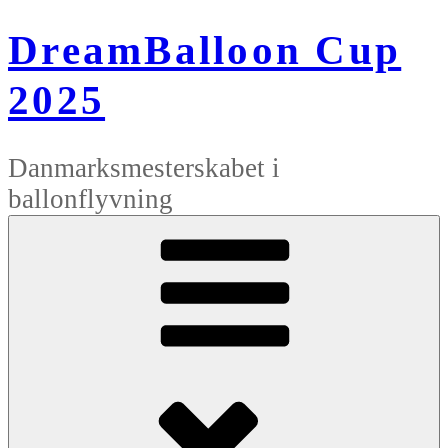
Videre
til
DreamBalloon Cup
indhold
2025
Danmarksmesterskabet i
ballonflyvning