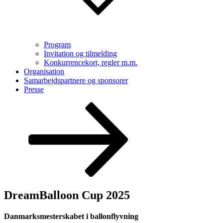
Program
Invitation og tilmelding
Konkurrencekort, regler m.m.
Organisation
Samarbejdspartnere og sponsorer
Presse
Rul
ned
til
indhold
DreamBalloon Cup 2025
Danmarksmesterskabet i ballonflyvning